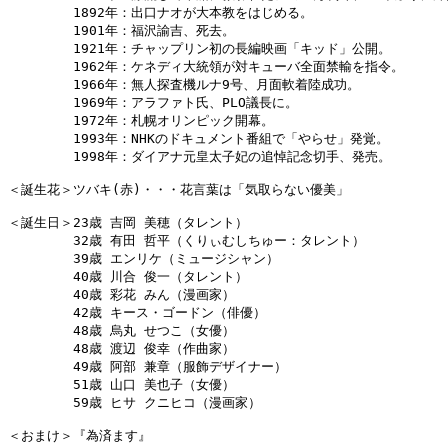
　　　　　1892年：出口ナオが大本教をはじめる。

　　　　　1901年：福沢諭吉、死去。

　　　　　1921年：チャップリン初の長編映画「キッド」公開。

　　　　　1962年：ケネディ大統領が対キューバ全面禁輸を指令。

　　　　　1966年：無人探査機ルナ9号、月面軟着陸成功。

　　　　　1969年：アラファト氏、PLO議長に。

　　　　　1972年：札幌オリンピック開幕。

　　　　　1993年：NHKのドキュメント番組で「やらせ」発覚。

　　　　　1998年：ダイアナ元皇太子妃の追悼記念切手、発売。

＜誕生花＞ツバキ(赤)・・・花言葉は「気取らない優美」

＜誕生日＞23歳 吉岡 美穂（タレント）

　　　　　32歳 有田 哲平（くりぃむしちゅー：タレント）

　　　　　39歳 エンリケ（ミュージシャン）

　　　　　40歳 川合 俊一（タレント）

　　　　　40歳 彩花 みん（漫画家）

　　　　　42歳 キース・ゴードン（俳優）

　　　　　48歳 烏丸 せつこ（女優）

　　　　　48歳 渡辺 俊幸（作曲家）

　　　　　49歳 阿部 兼章（服飾デザイナー）

　　　　　51歳 山口 美也子（女優）

　　　　　59歳 ヒサ クニヒコ（漫画家）

＜おまけ＞『為済ます』
