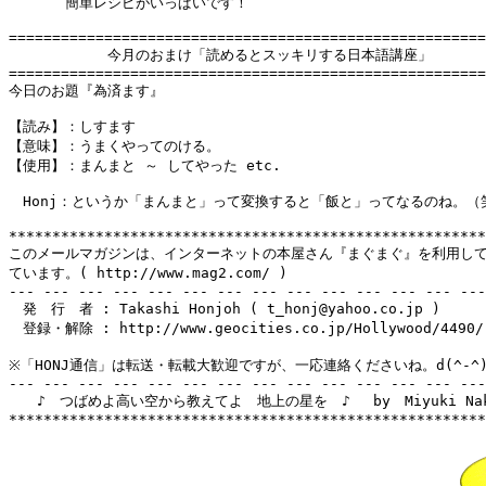
　　　　簡単レシピがいっぱいです！

=======================================================
　　　　　　　今月のおまけ「読めるとスッキリする日本語講座」

=======================================================
今日のお題『為済ます』

【読み】：しすます

【意味】：うまくやってのける。

【使用】：まんまと ～ してやった etc.

　Honj：というか「まんまと」って変換すると「飯と」ってなるのね。（笑
*******************************************************
このメールマガジンは、インターネットの本屋さん『まぐまぐ』を利用して
ています。( http://www.mag2.com/ )

--- --- --- --- --- --- --- --- --- --- --- --- --- ---
　発　行　者 : Takashi Honjoh ( t_honj@yahoo.co.jp )

　登録・解除 : http://www.geocities.co.jp/Hollywood/4490/

※「HONJ通信」は転送・転載大歓迎ですが、一応連絡くださいね。d(^-^)
--- --- --- --- --- --- --- --- --- --- --- --- --- ---
　　♪　つばめよ高い空から教えてよ　地上の星を　♪　 by　Miyuki Naka