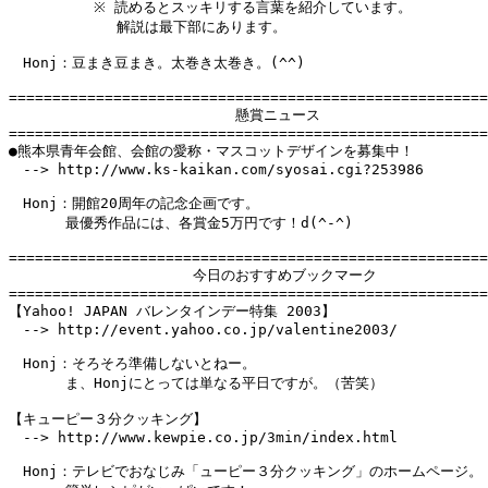
　　　　　　※ 読めるとスッキリする言葉を紹介しています。

　　　　　　　 解説は最下部にあります。

　Honj：豆まき豆まき。太巻き太巻き。(^^)

=======================================================
　　　　　　　　　　　　　　　　懸賞ニュース

=======================================================
●熊本県青年会館、会館の愛称・マスコットデザインを募集中！

　--> http://www.ks-kaikan.com/syosai.cgi?253986

　Honj：開館20周年の記念企画です。

　　　　最優秀作品には、各賞金5万円です！d(^-^)

=======================================================
　　　　　　　　　　　　　今日のおすすめブックマーク

=======================================================
【Yahoo! JAPAN バレンタインデー特集 2003】

　--> http://event.yahoo.co.jp/valentine2003/

　Honj：そろそろ準備しないとねー。

　　　　ま、Honjにとっては単なる平日ですが。（苦笑）

【キューピー３分クッキング】

　--> http://www.kewpie.co.jp/3min/index.html

　Honj：テレビでおなじみ「ューピー３分クッキング」のホームページ。
