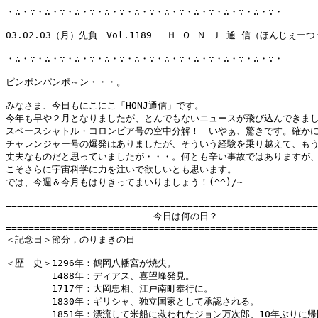
・∴・∵・∴・∵・∴・∵・∴・∵・∴・∵・∴・∵・∴・∵・∴・∵・∴・∵・

03.02.03（月）先負　Vol.1189 　Ｈ Ｏ Ｎ Ｊ 通 信（ほんじぇーつ
・∴・∵・∴・∵・∴・∵・∴・∵・∴・∵・∴・∵・∴・∵・∴・∵・∴・∵・

ピンポンパンポ～ン・・・。

みなさま、今日もにこにこ「HONJ通信」です。

今年も早や２月となりましたが、とんでもないニュースが飛び込んできまし
スペースシャトル・コロンビア号の空中分解！　いやぁ、驚きです。確かに
チャレンジャー号の爆発はありましたが、そういう経験を乗り越えて、もう
丈夫なものだと思っていましたが・・・。何とも辛い事故ではありますが、
こそさらに宇宙科学に力を注いで欲しいとも思います。

では、今週＆今月もはりきってまいりましょう！(^^)/~

=======================================================
　　　　　　　　　　　　　　　　今日は何の日？

=======================================================
＜記念日＞節分，のりまきの日

＜歴　史＞1296年：鶴岡八幡宮が焼失。

　　　　　1488年：ディアス、喜望峰発見。

　　　　　1717年：大岡忠相、江戸南町奉行に。

　　　　　1830年：ギリシャ、独立国家として承認される。

　　　　　1851年：漂流して米船に救われたジョン万次郎、10年ぶりに帰