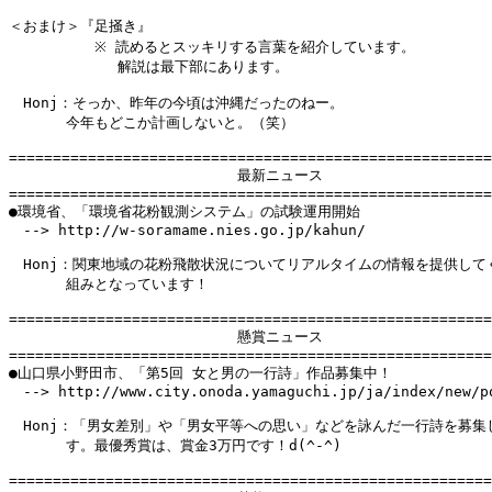
＜おまけ＞『足掻き』

　　　　　　※ 読めるとスッキリする言葉を紹介しています。

　　　　　　　 解説は最下部にあります。

　Honj：そっか、昨年の今頃は沖縄だったのねー。

　　　　今年もどこか計画しないと。（笑）

=======================================================
　　　　　　　　　　　　　　　　最新ニュース

=======================================================
●環境省、「環境省花粉観測システム」の試験運用開始

　--> http://w-soramame.nies.go.jp/kahun/

　Honj：関東地域の花粉飛散状況についてリアルタイムの情報を提供してく
　　　　組みとなっています！

=======================================================
　　　　　　　　　　　　　　　　懸賞ニュース

=======================================================
●山口県小野田市、「第5回 女と男の一行詩」作品募集中！

　--> http://www.city.onoda.yamaguchi.jp/ja/index/new/po
　Honj：「男女差別」や「男女平等への思い」などを詠んだ一行詩を募集し
　　　　す。最優秀賞は、賞金3万円です！d(^-^)

=======================================================