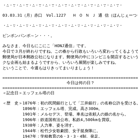
・∴・∵・∴・∵・∴・∵・∴・∵・∴・∵・∴・∵・∴・∵・∴・∵・∴・∵・

03.03.31（月）赤口　Vol.1227 　Ｈ Ｏ Ｎ Ｊ 通 信（ほんじぇーつ
・∴・∵・∴・∵・∴・∵・∴・∵・∴・∵・∴・∵・∴・∵・∴・∵・∴・∵・

ピンポンパンポ～ン・・・。

みなさま、今日もにこにこ「HONJ通信」です。

今日で３月が終わりですね。この春から行政もいろいろ変わってくるようで
郵便局が日本郵政公社になります。郵便局の中にコンビニを開店するという
クな企画も始まるようですから、いろいろ展開が楽しみですね。

ということで、今週もはりきってまいりましょう！

=======================================================
　　　　　　　　　　　　　　　　今日は何の日？

=======================================================
＜記念日＞エッフェル塔の日

＜歴　史＞1876年：初の民間銀行として「三井銀行」の名称公許を受ける。
　　　　　1896年：エッフェル塔、完成。高さ300m。

　　　　　1901年：メルセデス、登場。車名は依頼人の娘の名から。

　　　　　1906年：鉄道国有法公布。私鉄4,500kmを買収。

　　　　　1938年：人力車、姿を消す。

　　　　　1944年：松竹少女歌劇団、女子挺身隊に。

　　　　　1947年：学校教育の6・3・3・4制、発足。
