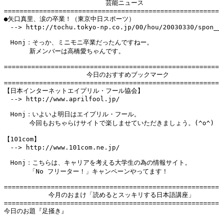
　　　　　　　　　　　　　　　　芸能ニュース

=======================================================
●矢口真里、涙の卒業！（東京中日スポーツ）

　--> http://tochu.tokyo-np.co.jp/00/hou/20030330/spon__
　Honj：そっか、ミニモニ卒業だったんですねー。

　　　　新メンバーは高橋愛ちゃんです。

=======================================================
　　　　　　　　　　　　　今日のおすすめブックマーク

=======================================================
【日本インターネットエイプリル・フール協会】

　--> http://www.aprilfool.jp/

　Honj：いよいよ明日はエイプリル・フール。

　　　　今回もおちゃらけサイトで楽しませていただきましょう。(^o^)

【101com】

　--> http://www.101com.ne.jp/

　Honj：こちらは、キャリアを考える大学生の為の情報サイト。

　　　　「No フリーター！」キャンペーンやってます！

=======================================================
　　　　　　　今月のおまけ「読めるとスッキリする日本語講座」

=======================================================
今日のお題『足掻き』
