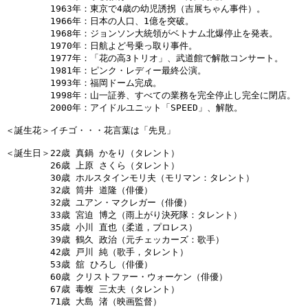
　　　　　1963年：東京で4歳の幼児誘拐（吉展ちゃん事件）。

　　　　　1966年：日本の人口、1億を突破。

　　　　　1968年：ジョンソン大統領がベトナム北爆停止を発表。

　　　　　1970年：日航よど号乗っ取り事件。

　　　　　1977年：「花の高3トリオ」、武道館で解散コンサート。

　　　　　1981年：ピンク・レディー最終公演。

　　　　　1993年：福岡ドーム完成。

　　　　　1998年：山一証券、すべての業務を完全停止し完全に閉店。

　　　　　2000年：アイドルユニット「SPEED」、解散。

＜誕生花＞イチゴ・・・花言葉は「先見」

＜誕生日＞22歳 真鍋 かをり（タレント）

　　　　　26歳 上原 さくら（タレント）

　　　　　30歳 ホルスタインモリ夫（モリマン：タレント）

　　　　　32歳 筒井 道隆（俳優）

　　　　　32歳 ユアン・マクレガー（俳優）

　　　　　33歳 宮迫 博之（雨上がり決死隊：タレント）

　　　　　35歳 小川 直也（柔道，プロレス）

　　　　　39歳 鶴久 政治（元チェッカーズ：歌手）

　　　　　42歳 戸川 純（歌手，タレント）

　　　　　53歳 舘 ひろし（俳優）

　　　　　60歳 クリストファー・ウォーケン（俳優）

　　　　　67歳 毒蝮 三太夫（タレント）

　　　　　71歳 大島 渚（映画監督）
