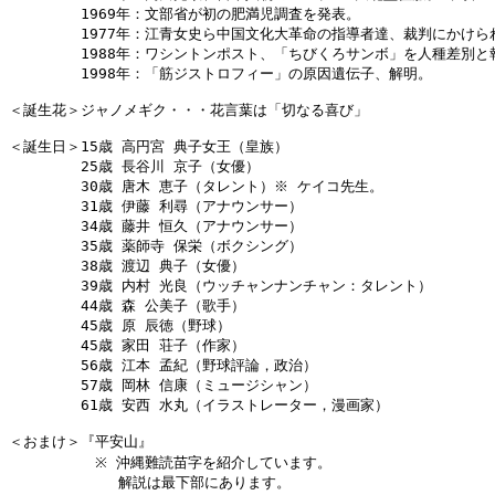
　　　　　1969年：文部省が初の肥満児調査を発表。

　　　　　1977年：江青女史ら中国文化大革命の指導者達、裁判にかけられ
　　　　　1988年：ワシントンポスト、「ちびくろサンボ」を人種差別と報
　　　　　1998年：「筋ジストロフィー」の原因遺伝子、解明。

＜誕生花＞ジャノメギク・・・花言葉は「切なる喜び」

＜誕生日＞15歳 高円宮 典子女王（皇族）

　　　　　25歳 長谷川 京子（女優）

　　　　　30歳 唐木 恵子（タレント）※ ケイコ先生。

　　　　　31歳 伊藤 利尋（アナウンサー）

　　　　　34歳 藤井 恒久（アナウンサー）

　　　　　35歳 薬師寺 保栄（ボクシング）

　　　　　38歳 渡辺 典子（女優）

　　　　　39歳 内村 光良（ウッチャンナンチャン：タレント）

　　　　　44歳 森 公美子（歌手）

　　　　　45歳 原 辰徳（野球）

　　　　　45歳 家田 荘子（作家）

　　　　　56歳 江本 孟紀（野球評論，政治）

　　　　　57歳 岡林 信康（ミュージシャン）

　　　　　61歳 安西 水丸（イラストレーター，漫画家）

＜おまけ＞『平安山』

　　　　　　※ 沖縄難読苗字を紹介しています。

　　　　　　　 解説は最下部にあります。
