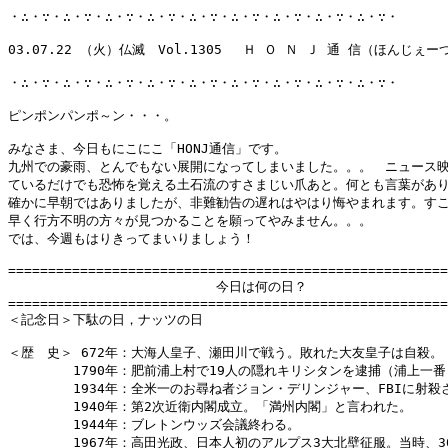
・∴・∵・∴・∵・∴・∵・∴・∵・∴・∵・∴・∵・∴・∵・∴・∵・∴・∵・

03.07.22 （火）仏滅　Vol.1305 　Ｈ Ｏ Ｎ Ｊ 通 信（ほんじぇー
・∴・∵・∴・∵・∴・∵・∴・∵・∴・∵・∴・∵・∴・∵・∴・∵・∴・∵・

ピンポンパンポ～ン・・・。

みなさま、今日もにこにこ「HONJ通信」です。

九州での豪雨、とんでもない展開になってしまいました。。。　ニュース映
ているだけでも恐怖を覚える土石流のすさまじい爪あと。何とも言葉があり
確かに早朝ではありましたが、非難勧告の遅れはやはり悔やまれます。すこ
早く行方不明の方々が見つかることを願ってやみません。。。

では、今週もはりきってまいりましょう！

=======================================================
　　　　　　　　　　　　　　　　今日は何の日？

=======================================================
＜記念日＞下駄の日，ナッツの日 

＜歴　史＞ 672年：大海人皇子、瀬田川で戦う。敗れた大友皇子は自殺。

　　　　　1790年：肥前浦上村で19人の隠れキリシタンを逮捕（浦上一番
　　　　　1934年：全米一のお尋ね者ジョン・デリンジャー、FBIに射殺さ
　　　　　1940年：第2次近衛内閣成立。「満州内閣」と言われた。

　　　　　1944年：ブレトンウッズ会議終わる。

　　　　　1967年：高田光政、日本人初のアルプス3大北壁征服。当時、30