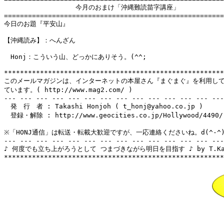
　　　　　　　　　　　今月のおまけ「沖縄難読苗字講座」

=======================================================
今日のお題『平安山』

【沖縄読み】：へんざん

　Honj：こういう山、どっかにありそう。(^^;

*******************************************************
このメールマガジンは、インターネットの本屋さん『まぐまぐ』を利用して
ています。( http://www.mag2.com/ )

--- --- --- --- --- --- --- --- --- --- --- --- --- ---
　発　行　者 : Takashi Honjoh ( t_honj@yahoo.co.jp )

　登録・解除 : http://www.geocities.co.jp/Hollywood/4490/

※「HONJ通信」は転送・転載大歓迎ですが、一応連絡くださいね。d(^-^)
--- --- --- --- --- --- --- --- --- --- --- --- --- ---
♪ 何度でも立ち上がろうとして つまづきながら明日を目指す ♪ by T.Kana