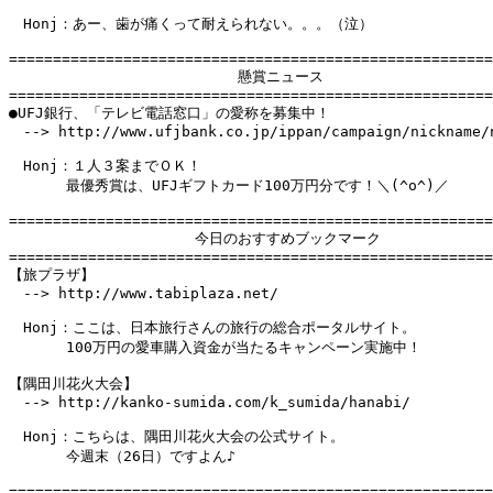
　Honj：あー、歯が痛くって耐えられない。。。（泣）

=======================================================
　　　　　　　　　　　　　　　　懸賞ニュース

=======================================================
●UFJ銀行、「テレビ電話窓口」の愛称を募集中！

　--> http://www.ufjbank.co.jp/ippan/campaign/nickname/n
　Honj：１人３案までＯＫ！

　　　　最優秀賞は、UFJギフトカード100万円分です！＼(^o^)／

=======================================================
　　　　　　　　　　　　　今日のおすすめブックマーク

=======================================================
【旅プラザ】

　--> http://www.tabiplaza.net/

　Honj：ここは、日本旅行さんの旅行の総合ポータルサイト。

　　　　100万円の愛車購入資金が当たるキャンペーン実施中！

【隅田川花火大会】

　--> http://kanko-sumida.com/k_sumida/hanabi/

　Honj：こちらは、隅田川花火大会の公式サイト。

　　　　今週末（26日）ですよん♪

=======================================================