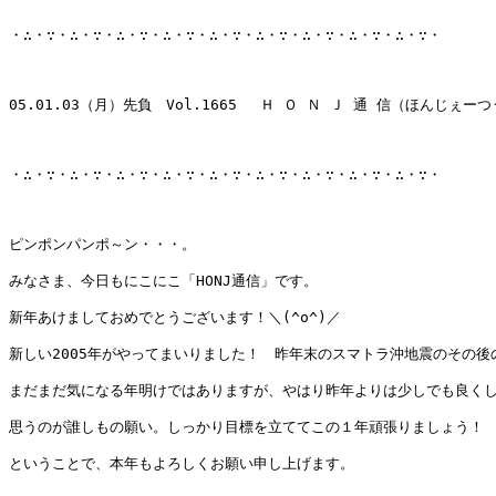
・∴・∵・∴・∵・∴・∵・∴・∵・∴・∵・∴・∵・∴・∵・∴・∵・∴・∵・

05.01.03（月）先負　Vol.1665 　Ｈ Ｏ Ｎ Ｊ 通 信（ほんじぇーつ
・∴・∵・∴・∵・∴・∵・∴・∵・∴・∵・∴・∵・∴・∵・∴・∵・∴・∵・

ピンポンパンポ～ン・・・。

みなさま、今日もにこにこ「HONJ通信」です。

新年あけましておめでとうございます！＼(^o^)／

新しい2005年がやってまいりました！　昨年末のスマトラ沖地震のその後の
まだまだ気になる年明けではありますが、やはり昨年よりは少しでも良くし
思うのが誰しもの願い。しっかり目標を立ててこの１年頑張りましょう！

ということで、本年もよろしくお願い申し上げます。
