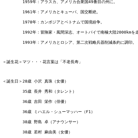
　　　　　1959年：アラスカ、アメリカ合衆国49番目の州に。

　　　　　1961年：アメリカとキューバ、国交断絶。

　　　　　1978年：カンボジアとベトナムで国境紛争。

　　　　　1992年：冒険家・風間深志、オートバイで南極大陸2000kmを走
　　　　　1993年：アメリカとロシア、第二次戦略兵器削減条約に調印。

＜誕生花＞マツ・・・花言葉は「不老長寿」

＜誕生日＞28歳 小沢 真珠（女優）

　　　　　35歳 長井 秀和（タレント）

　　　　　36歳 吉田 栄作（俳優）

　　　　　36歳 ミハエル・シューマッハー（F1）

　　　　　38歳 野島 卓（アナウンサー）

　　　　　38歳 若村 麻由美（女優）
