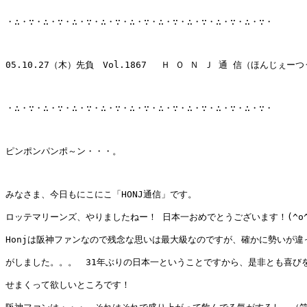
・∴・∵・∴・∵・∴・∵・∴・∵・∴・∵・∴・∵・∴・∵・∴・∵・∴・∵・

05.10.27（木）先負　Vol.1867 　Ｈ Ｏ Ｎ Ｊ 通 信（ほんじぇーつ
・∴・∵・∴・∵・∴・∵・∴・∵・∴・∵・∴・∵・∴・∵・∴・∵・∴・∵・

ピンポンパンポ～ン・・・。

みなさま、今日もにこにこ「HONJ通信」です。

ロッテマリーンズ、やりましたねー！ 日本一おめでとうございます！(^o^)
Honjは阪神ファンなので残念な思いは最大級なのですが、確かに勢いが違っ
がしました。。。　31年ぶりの日本一ということですから、是非とも喜びを
せまくって欲しいところです！　
