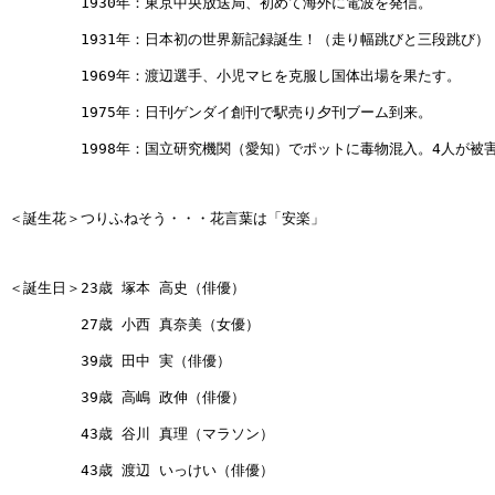
　　　　　1930年：東京中央放送局、初めて海外に電波を発信。

　　　　　1931年：日本初の世界新記録誕生！（走り幅跳びと三段跳び）

　　　　　1969年：渡辺選手、小児マヒを克服し国体出場を果たす。

　　　　　1975年：日刊ゲンダイ創刊で駅売り夕刊ブーム到来。

　　　　　1998年：国立研究機関（愛知）でポットに毒物混入。4人が被害
＜誕生花＞つりふねそう・・・花言葉は「安楽」

＜誕生日＞23歳 塚本 高史（俳優）

　　　　　27歳 小西 真奈美（女優）

　　　　　39歳 田中 実（俳優）

　　　　　39歳 高嶋 政伸（俳優）

　　　　　43歳 谷川 真理（マラソン）

　　　　　43歳 渡辺 いっけい（俳優）
