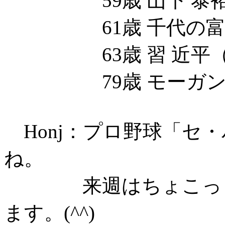
59歳 山下 泰裕
61歳 千代の富士 
63歳 習 近平（中
79歳 モーガン・
Honj：プロ野球「セ
ね。
来週はちょこっと北
ます。(^^)