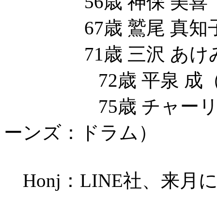
56歳 神保 美喜
67歳 鷲尾 真知子
71歳 三沢 あけ
72歳 平泉 成（
75歳 チャーリー
ーンズ：ドラム）
Honj：LINE社、来