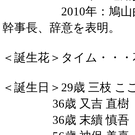
2010年：鳩山由
幹事長、辞意を表明。
＜誕生花＞タイム・・・
＜誕生日＞29歳 三枝 
36歳 又吉 直樹（
36歳 末續 慎吾