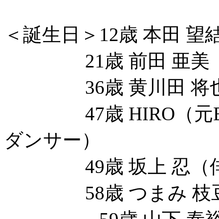
＜誕生日＞12歳 本田 
21歳 前田 亜美（A
36歳 黄川田 将也
47歳 HIRO（元E
ダンサー）
49歳 坂上 忍（俳
58歳 つまみ 枝豆