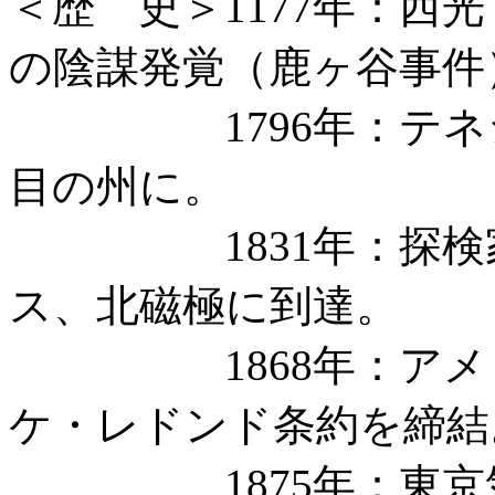
＜歴 史＞1177年：西
の陰謀発覚（鹿ヶ谷事件
1796年：テネシー
目の州に。
1831年：探検家
ス、北磁極に到達。
1868年：アメリ
ケ・レドンド条約を締結
1875年：東京気