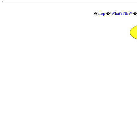
�\
Top
�\
What's NEW
�