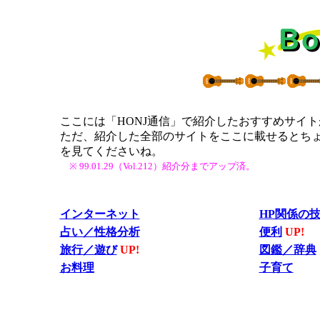
ここには「HONJ通信」で紹介したおすすめサイ
ただ、紹介した全部のサイトをここに載せるとちょ
を見てくださいね。
※ 99.01.29（Vol.212）紹介分までアップ済。
インターネット
HP関係の
占い／性格分析
便利
UP!
旅行／遊び
UP!
図鑑／辞典
お料理
子育て